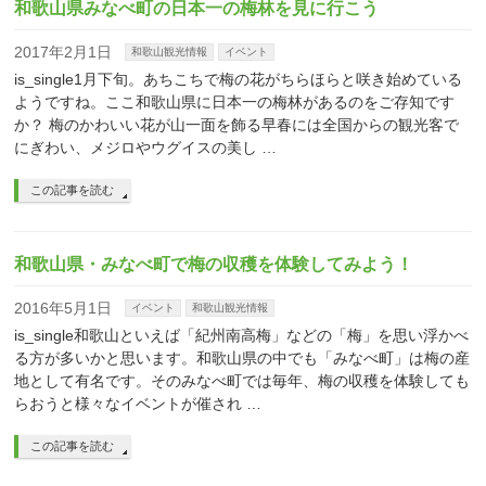
和歌山県みなべ町の日本一の梅林を見に行こう
2017年2月1日
和歌山観光情報
イベント
is_single1月下旬。あちこちで梅の花がちらほらと咲き始めている
ようですね。ここ和歌山県に日本一の梅林があるのをご存知です
か？ 梅のかわいい花が山一面を飾る早春には全国からの観光客で
にぎわい、メジロやウグイスの美し …
この記事を読む
和歌山県・みなべ町で梅の収穫を体験してみよう！
2016年5月1日
イベント
和歌山観光情報
is_single和歌山といえば「紀州南高梅」などの「梅」を思い浮かべ
る方が多いかと思います。和歌山県の中でも「みなべ町」は梅の産
地として有名です。そのみなべ町では毎年、梅の収穫を体験しても
らおうと様々なイベントが催され …
この記事を読む