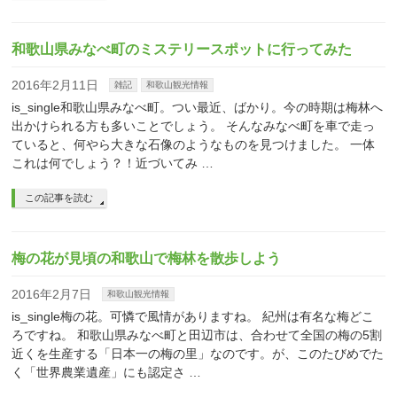
和歌山県みなべ町のミステリースポットに行ってみた
2016年2月11日
雑記
和歌山観光情報
is_single和歌山県みなべ町。つい最近、ばかり。今の時期は梅林へ
出かけられる方も多いことでしょう。 そんなみなべ町を車で走っ
ていると、何やら大きな石像のようなものを見つけました。 一体
これは何でしょう？！近づいてみ …
この記事を読む
梅の花が見頃の和歌山で梅林を散歩しよう
2016年2月7日
和歌山観光情報
is_single梅の花。可憐で風情がありますね。 紀州は有名な梅どこ
ろですね。 和歌山県みなべ町と田辺市は、合わせて全国の梅の5割
近くを生産する「日本一の梅の里」なのです。が、このたびめでた
く「世界農業遺産」にも認定さ …