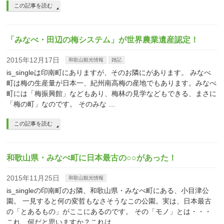
この記事を読む
「みなべ・田辺の梅システム」が世界農業遺産認定！
2015年12月17日
和歌山観光情報
雑記
is_singleは印南町にありますが、そのお隣にがあります。 みなべ
町は梅の生産量が日本一、紀州南高梅の産地でもあります。みなべ
町には「梅振興館」などもあり、梅林の見学などもできる、まさに
「梅の町」なのです。 そのみな …
この記事を読む
和歌山県・みなべ町に日本最古の○○があった！
2015年11月25日
和歌山観光情報
is_singleの印南町のお隣、和歌山県・みなべ町にある、小目津公
園。 一見すると何の変哲もなさそうなこの公園。実は、日本最古
の「とあるもの」がここにあるのです。 その「モノ」とは・・・
これ、何だと思いますか？これは …