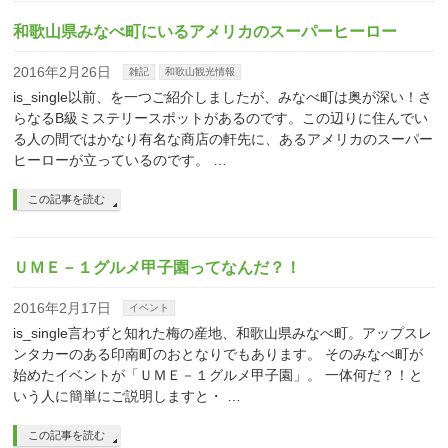
和歌山県みなべ町にいるアメリカのスーパーヒーロー
2016年2月26日
雑記
和歌山観光情報
is_single以前、を一つご紹介しましたが、みなべ町は奥が深い！さ
らなるB級ミステリースポットがあるのです。この辺りに住んでい
る人の間ではかなり有名な商店の軒先に、あるアメリカのスーパー
ヒーローが立っているのです。 …
この記事を読む
ＵＭＥ－１グルメ甲子園ってなんだ？！
2016年2月17日
イベント
is_single言わずと知れた梅の産地、和歌山県みなべ町。アップスレ
ンタカーのある印南町のおとなりでもあります。 そのみなべ町が
始めたイベントが「ＵＭＥ－１グルメ甲子園」。 一体何だ？！と
いう人に簡単にご説明しますと・ …
この記事を読む