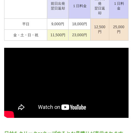
前日出発
発
１日料
１日料金
翌日返却
翌日返
金
却
平日
9,000円
18,000円
12,500
25,000
円
円
金・土・日・祝
11,500円
23,000円