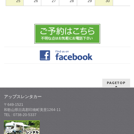
25
26
27
28
29
30
PAGETOP
アップスレンタカー
〒649-1521
和歌山県日高郡印南町美里1264-11
TEL : 0738-20-5337