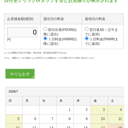
日付をクリックorタップするとお見積りが表示されます
お見積金額(税別)
貸出日の料金
返却日の料金
前日出発(PM3時以
翌日返却(～正午ま
降に貸出)
でに返却)
１日料金(AM8時以
１日料金(PM8時ま
円
降に貸出)
でに返却)
レンタル期間が2日以下の場合、前日出発・翌日返却は選択できません
ただし、前後のレンタル状況により2日以下となる場合はレンタル可能ですのでお問い合わせください
やりなおす
2026/7
日
月
火
水
木
金
土
1
2
3
4
5
6
7
8
9
10
11
12
13
14
15
16
17
18