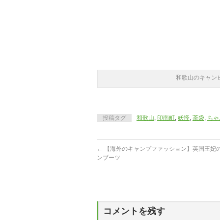
和歌山のキャン
投稿タグ
和歌山
,
印南町
,
妖怪
,
茶袋
,
ちゃ
←
【海外のキャンプファッション】英国王妃
ンブーツ
コメントを残す