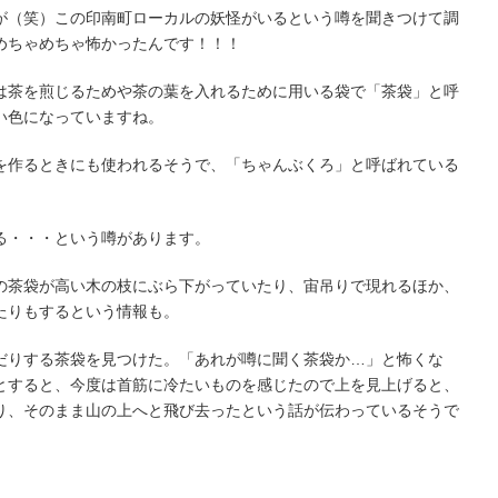
が（笑）この印南町ローカルの妖怪がいるという噂を聞きつけて調
めちゃめちゃ怖かったんです！！！
は茶を煎じるためや茶の葉を入れるために用いる袋で「茶袋」と呼
い色になっていますね。
を作るときにも使われるそうで、「ちゃんぶくろ」と呼ばれている
る・・・という噂があります。
の茶袋が高い木の枝にぶら下がっていたり、宙吊りで現れるほか、
たりもするという情報も。
だりする茶袋を見つけた。「あれが噂に聞く茶袋か…」と怖くな
とすると、今度は首筋に冷たいものを感じたので上を見上げると、
り、そのまま山の上へと飛び去ったという話が伝わっているそうで