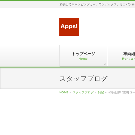
和歌山でキャンピングカー、ワンボックス、ミニバンを
トップページ
車両紹
Home
Rent-a-
スタッフブログ
HOME
»
スタッフブログ
»
雑記
»
和歌山県印南町ロ