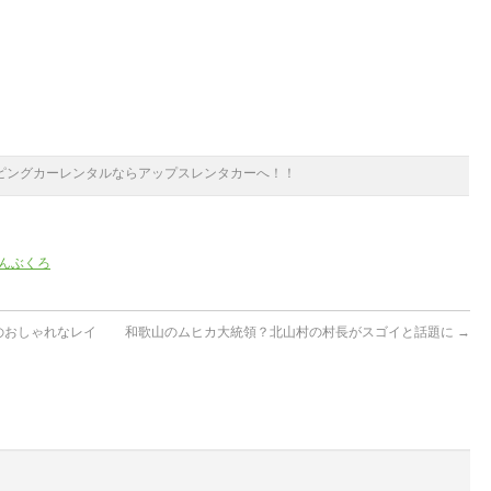
ピングカーレンタルならアップスレンタカーへ！！
んぶくろ
のおしゃれなレイ
和歌山のムヒカ大統領？北山村の村長がスゴイと話題に
→