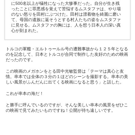
に500名以上が犠牲になった大惨事だった。自分が生き残
ったことに罪悪感を覚えて苦悩するムスタファは、やり場
のない怒りを田村にぶつけた。田村は漂着物を綺麗に磨い
て、母国の遺族に返そうとする村人たちの姿をムスタファ
に見せる。ムスタファの胸には、人を想う日本人の深い真
心が刻まれた。
トルコの軍艦・エルトゥールル号の遭難事故から１２５年となる
のを記念して、日本とトルコが合同で制作した友好のための映画
だったのです。
この映画のメガホンをとる田中光敏監督は「テーマは真心と友
情。串本では全体の３分の１ほどのシーンを撮影する。串本の美
しい風景がふんだんに出てくる映画になると思う」と話した。
これが串本の海だ！
と勝手に呼んでいるのですが、そんな美しい串本の風景をぜひこ
の映画で見てみたいものですね！公開が待ち遠しいです。