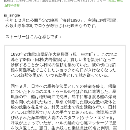
投稿日 : 2015年10月31日
最終更新日時 : 2015年10月29日
カテゴリー :
雑記
,
和歌
山観光情報
is_single
今年１２月に公開予定の映画「海難1890」。主演は内野聖陽、
和歌山県串本町でロケが敢行された映画なのです。
ストーリーはこんな感じです：
1890年の和歌山県紀伊大島樫野（現：串本町）。この地に
暮らす医師・田村(内野聖陽)は、貧しい者を親身になって
診察することから村民の信頼を集めていた。彼の傍には許
婚を海難事故で亡くしたショックから口がきけなくなった
ハル(忽那汐里)が、いつも助手として就き従っている。
同年９月、日本への親善使節団としての使命を終え、帰路
についたトルコのエルトゥールル号は台風に遭遇した。暴
風雨の中、船は樫野崎沖で沈没。島中に響き渡る船の爆発
音を聞いた村民たちは、岸壁で漂着した膨大な数の死体と
船の残骸を発見する。村民は総出で救出活動を行い、田村
とハルは救護所でけが人の手当てに追われる。救護所に運
び込まれた海軍機関大尉のムスタファ(ケナン・エジェ)は
呼吸が止まっていたが、ハルの懸命な心臓マッサージで息
を吹き返した。翌日、生き残った乗組員は69名と判明。実