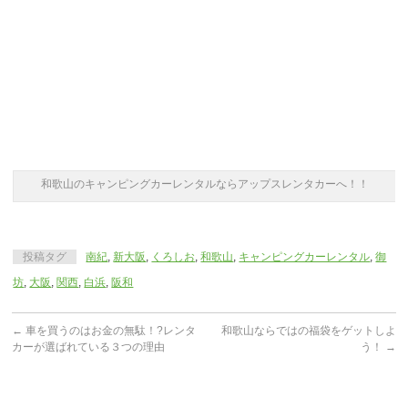
和歌山のキャンピングカーレンタルならアップスレンタカーへ！！
投稿タグ
南紀
,
新大阪
,
くろしお
,
和歌山
,
キャンピングカーレンタル
,
御
坊
,
大阪
,
関西
,
白浜
,
阪和
←
車を買うのはお金の無駄！?レンタ
和歌山ならではの福袋をゲットしよ
カーが選ばれている３つの理由
う！
→