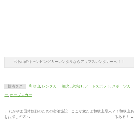
和歌山のキャンピングカーレンタルならアップスレンタカーへ！！
投稿タグ
和歌山
,
レンタカー
,
観光
,
夕焼け
,
デートスポット
,
スポーツカ
ー
,
オープンカー
←
わかやま国体観戦のための宿泊施設
ここが変だよ和歌山県人？！和歌山あ
をお探しの方へ
るある！
→