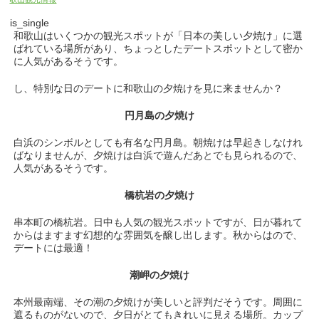
is_single
和歌山はいくつかの観光スポットが「日本の美しい夕焼け」に選
ばれている場所があり、ちょっとしたデートスポットとして密か
に人気があるそうです。
し、特別な日のデートに和歌山の夕焼けを見に来ませんか？
円月島の夕焼け
白浜のシンボルとしても有名な円月島。朝焼けは早起きしなけれ
ばなりませんが、夕焼けは白浜で遊んだあとでも見られるので、
人気があるそうです。
橋杭岩の夕焼け
串本町の橋杭岩。日中も人気の観光スポットですが、日が暮れて
からはますます幻想的な雰囲気を醸し出します。秋からはので、
デートには最適！
潮岬の夕焼け
本州最南端、その潮の夕焼けが美しいと評判だそうです。周囲に
遮るものがないので、夕日がとてもきれいに見える場所。カップ