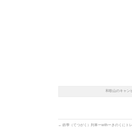
和歌山のキャン
←
鉄學（てつがく）列車ーwithーきのくにト