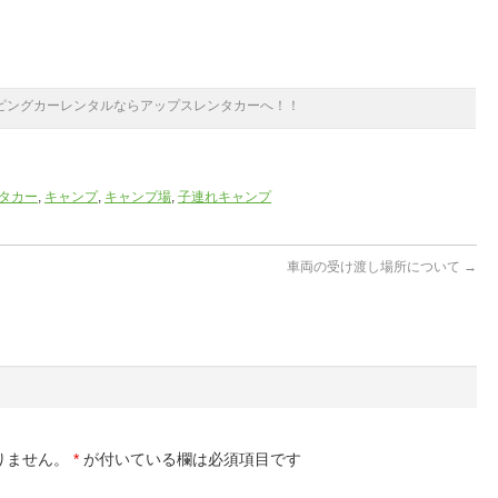
ピングカーレンタルならアップスレンタカーへ！！
タカー
,
キャンプ
,
キャンプ場
,
子連れキャンプ
車両の受け渡し場所について
→
りません。
*
が付いている欄は必須項目です