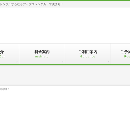
レンタルするならアップスレンタカーで決まり！
介
料金案内
ご利用案内
ご予
Car
estimate
Guidance
Res
築開始！