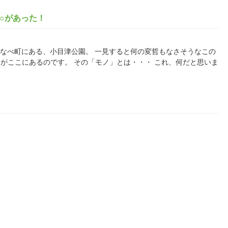
○があった！
県・みなべ町にある、小目津公園。 一見すると何の変哲もなさそうなこの
がここにあるのです。 その「モノ」とは・・・ これ、何だと思いま