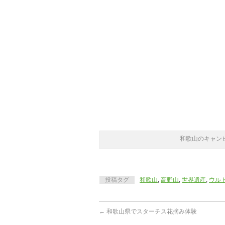
和歌山のキャン
投稿タグ
和歌山
,
高野山
,
世界遺産
,
ウル
←
和歌山県でスターチス花摘み体験