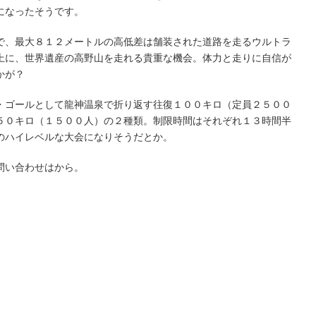
になったそうです。
で、最大８１２メートルの高低差は舗装された道路を走るウルトラ
上に、世界遺産の高野山を走れる貴重な機会。体力と走りに自信が
かが？
・ゴールとして龍神温泉で折り返す往復１００キロ（定員２５００
５０キロ（１５００人）の２種類。制限時間はそれぞれ１３時間半
のハイレベルな大会になりそうだとか。
問い合わせはから。