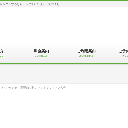
レンタルするならアップスレンタカーで決まり！
介
料金案内
ご利用案内
ご予
Car
estimate
Guidance
Res
イラインを走る！高野山で初のウルトラマラソン大会