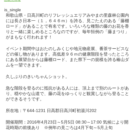
is_single
和歌山県・日高川町のリフレッシュエリアみやまの里森林公園内
には長さ日本一（１，６４６ｍ）を誇る、見ごたえのある「藤棚
ロード」があることで有名です。いろいろな種類の藤のお花を香
りと一緒に楽しめるところなのですが、毎年恒例の「藤まつり」
がまもなく行われます！
イベント期間中はおたのしみくじや地元物産展、番茶サービスな
どの催し物があります。高低差９６ｍの健康階段を登ったところ
にある展望台からは藤棚ロード、また県下一の規模を誇る椿山ダ
ムを一望できます。
久しぶりのきいちゃんショット。
急な階段を登るのに抵抗がある人には、頂上まで別のルートがあ
り、穏やかな山道で、藤の花をゆっくりと観賞しながら登ること
ができるそうです。
所在地：〒644-1231 日高郡日高川町初湯川202
開催期間：2016年4月23日～5月5日 08:30～17:00 気候により開
花時期の前後あり ※例年の見ごろは4月下旬～5月上旬