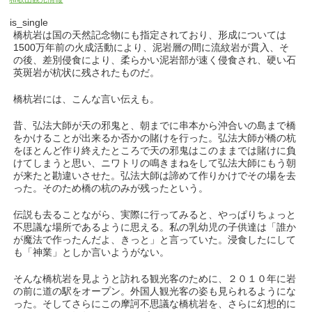
is_single
橋杭岩は国の天然記念物にも指定されており、形成については
1500万年前の火成活動により、泥岩層の間に流紋岩が貫入、そ
の後、差別侵食により、柔らかい泥岩部が速く侵食され、硬い石
英斑岩が杭状に残されたものだ。
橋杭岩には、こんな言い伝えも。
昔、弘法大師が天の邪鬼と、朝までに串本から沖合いの島まで橋
をかけることが出来るか否かの賭けを行った。弘法大師が橋の杭
をほとんど作り終えたところで天の邪鬼はこのままでは賭けに負
けてしまうと思い、ニワトリの鳴きまねをして弘法大師にもう朝
が来たと勘違いさせた。弘法大師は諦めて作りかけでその場を去
った。そのため橋の杭のみが残ったという。
伝説も去ることながら、実際に行ってみると、やっぱりちょっと
不思議な場所であるように思える。私の乳幼児の子供達は「誰か
が魔法で作ったんだよ、きっと」と言っていた。浸食したにして
も「神業」としか言いようがない。
そんな橋杭岩を見ようと訪れる観光客のために、２０１０年に岩
の前に道の駅をオープン。外国人観光客の姿も見られるようにな
った。そしてさらにこの摩訶不思議な橋杭岩を、さらに幻想的に