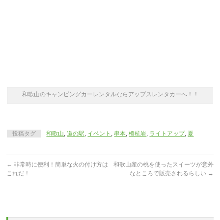
和歌山のキャンピングカーレンタルならアップスレンタカーへ！！
投稿タグ
和歌山
,
道の駅
,
イベント
,
串本
,
橋杭岩
,
ライトアップ
,
夏
←
非常時に便利！簡単な火の付け方は
和歌山産の桃を使ったスイーツが意外
これだ！
なところで販売されるらしい
→