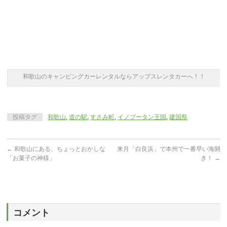
和歌山のキャンピングカーレンタルならアップスレンタカーへ！！
投稿タグ
和歌山
,
道の駅
,
すさみ町
,
イノブータン王国
,
建国祭
←
和歌山にある、ちょっとおかしな
来月「白良浜」で本州で一番早い海開
「お菓子の神様」
き！
→
コメント