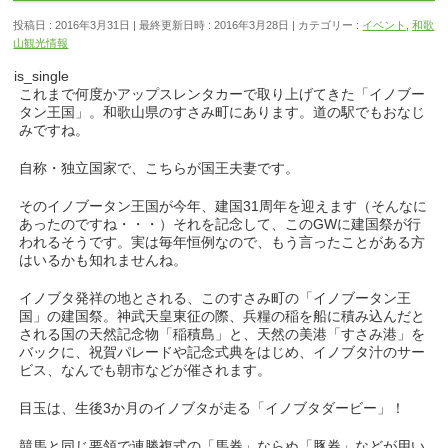
投稿日 : 2016年3月31日
最終更新日時 : 2016年3月28日
カテゴリー :
イベント
,
和歌
山観光情報
is_single
これまで何度かアップスレンタカーで取り上げてきた「イノブー
タン王国」。和歌山県のすさみ町にあります。道の駅でもおなじ
みですね。
自称・独立国家で、こちらが国王夫妻です。
そのイノブータン王国が今年、建国31周年を迎えます（そんなに
あったのですね・・・）それを記念して、このGWに建国祭が行
われるそうです。実は毎年恒例なので、もう言ったことがある方
はいるかも知れませんね。
イノブタ発祥の地とされる、このすさみ町の「イノブータン王
国」の建国祭。神武天皇東征の際、兵糧の稲を船に積み込んだと
される国の天然記念物「稲積島」と、天然の美港「すさみ港」を
バックに、祝賀パレードや記念式典をはじめ、イノブタ汁のサー
ビス、なんでも朝市などが催されます。
目玉は、生後3か月のイノブタが走る「イノブタダービー」！
競馬と同じ要領で連勝複式の「馬券」ならぬ「豚券」などが用い