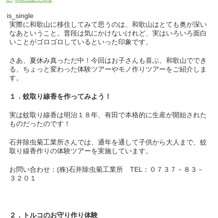
is_single
実際に和歌山に移住してみて思うのは、和歌山はとても奥が深い
なあということ。普段は気にかけないけれど、実はいろいろ面白
いことがゴロゴロしているといった印象です。
さあ、夏休み真っただ中！今回はお子さんも喜ぶ、和歌山ででき
る、ちょっと変わった体験ツアーやモノ作りツアーをご紹介しま
す。
１．蚊取り線香を作ってみよう！
実は蚊取り線香は明治１８年、有田で本格的に生産が開始された
ものだったのです！
石井除虫菊工業所さんでは、通年を通して子供から大人まで、蚊
取り線香作りの体験ツアーを実施しています。
お問い合わせ：(株)石井除虫菊工業所 TEL：０７３７－８３－
３２０１
２．トルコのお守り作り体験