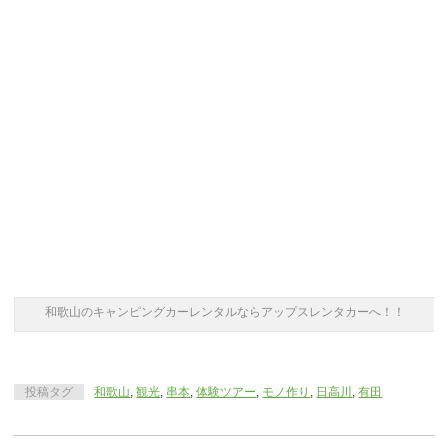
和歌山のキャンピングカーレンタルならアップスレンタカーへ！！
投稿タグ
和歌山
,
観光
,
串本
,
体験ツアー
,
モノ作り
,
日高川
,
有田