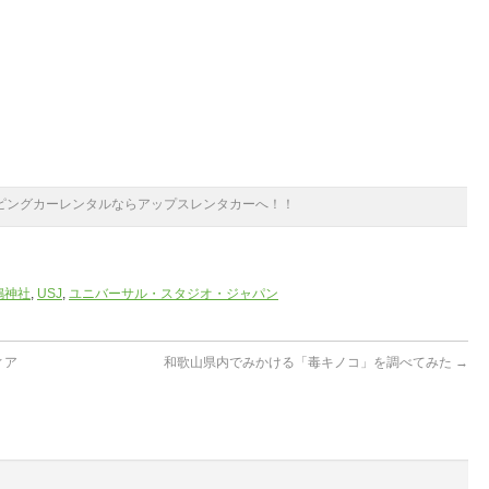
ピングカーレンタルならアップスレンタカーへ！！
嶋神社
,
USJ
,
ユニバーサル・スタジオ・ジャパン
ィア
和歌山県内でみかける「毒キノコ」を調べてみた
→