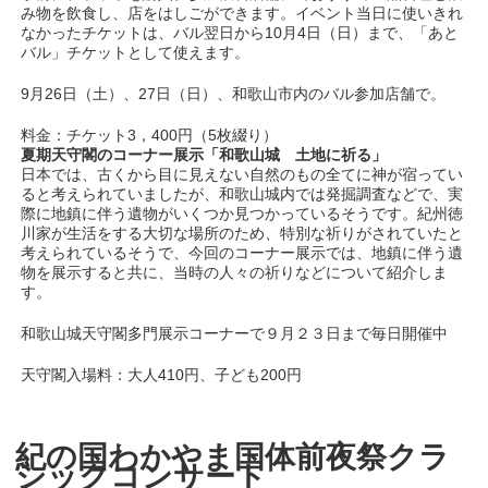
み物を飲食し、店をはしごができます。イベント当日に使いきれ
なかったチケットは、バル翌日から10月4日（日）まで、「あと
バル」チケットとして使えます。
9月26日（土）、27日（日）、和歌山市内のバル参加店舗で。
料金：チケット3，400円（5枚綴り）
夏期天守閣のコーナー展示「和歌山城 土地に祈る」
日本では、古くから目に見えない自然のもの全てに神が宿ってい
ると考えられていましたが、和歌山城内では発掘調査などで、実
際に地鎮に伴う遺物がいくつか見つかっているそうです。紀州徳
川家が生活をする大切な場所のため、特別な祈りがされていたと
考えられているそうで、今回のコーナー展示では、地鎮に伴う遺
物を展示すると共に、当時の人々の祈りなどについて紹介しま
す。
和歌山城天守閣多門展示コーナーで９月２３日まで毎日開催中
天守閣入場料：大人410円、子ども200円
紀の国わかやま国体前夜祭クラ
シックコンサート