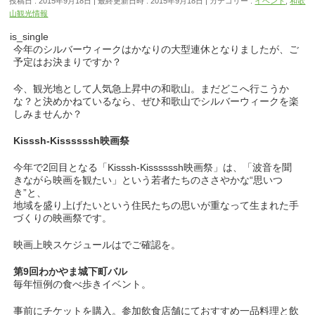
投稿日 : 2015年9月18日
最終更新日時 : 2015年9月18日
カテゴリー :
イベント
,
和歌
山観光情報
is_single
今年のシルバーウィークはかなりの大型連休となりましたが、ご
予定はお決まりですか？
今、観光地として人気急上昇中の和歌山。まだどこへ行こうか
な？と決めかねているなら、ぜひ和歌山でシルバーウィークを楽
しみませんか？
Kisssh-Kissssssh映画祭
今年で2回目となる「Kisssh-Kissssssh映画祭」は、「波音を聞
きながら映画を観たい」という若者たちのささやかな“思いつ
き”と、
地域を盛り上げたいという住民たちの思いが重なって生まれた手
づくりの映画祭です。
映画上映スケジュールはでご確認を。
第9回わかやま城下町バル
毎年恒例の食べ歩きイベント。
事前にチケットを購入。参加飲食店舗にておすすめ一品料理と飲