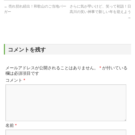
←
売れ切れ続出！和歌山のご当地バー
さらに気が早いけど、笑って初詣！日
ガー
高川の笑い神事で新しい年を迎えよう
→
コメントを残す
メールアドレスが公開されることはありません。
*
が付いている
欄は必須項目です
コメント
*
名前
*