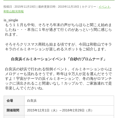
投稿日 : 2015年11月19日
最終更新日時 : 2015年11月19日
カテゴリー :
イベント
,
和歌山観光情報
is_single
もう１１月も中旬、そろそろ年末の声がちらほらと聞こえ始めま
したね・・・本当に１年が過ぎて行くのがあっという間に感じら
れます。
そろそろクリスマス商戦も始まる頃ですが、今回は和歌山でキラ
キラのイルミネーションが楽しめるスポットをご紹介します。
白良浜イルミネーションイベント「白砂のプロムナード」
白良浜の砂浜で行われる恒例イベント。イルミネーションからは
メロディーも流れるそうです。昨年は９万人が足を運んだそうで
すよ！宇宙がテーマの浜イルミネーションで、冬の海がロマンチ
ックに演出されること間違いなし！カップルで、ご家族連れで是
非楽しんでくださいね。
会場
白良浜
開催期間
2015年12月1日（火）～2016年2月29日（月）