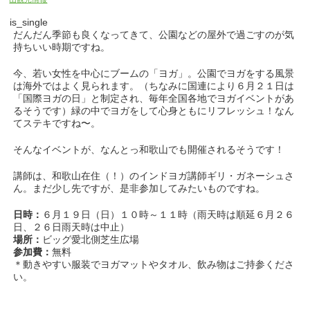
is_single
だんだん季節も良くなってきて、公園などの屋外で過ごすのが気
持ちいい時期ですね。
今、若い女性を中心にブームの「ヨガ」。公園でヨガをする風景
は海外ではよく見られます。（ちなみに国連により６月２１日は
「国際ヨガの日」と制定され、毎年全国各地でヨガイベントがあ
るそうです）緑の中でヨガをして心身ともにリフレッシュ！なん
てステキですね〜。
そんなイベントが、なんとっ和歌山でも開催されるそうです！
講師は、和歌山在住（！）のインドヨガ講師ギリ・ガネーシュさ
ん。まだ少し先ですが、是非参加してみたいものですね。
日時：
６月１９日（日）１０時～１１時（雨天時は順延６月２６
日、２６日雨天時は中止）
場所：
ビッグ愛北側芝生広場
参加費：
無料
＊動きやすい服装でヨガマットやタオル、飲み物はご持参くださ
い。