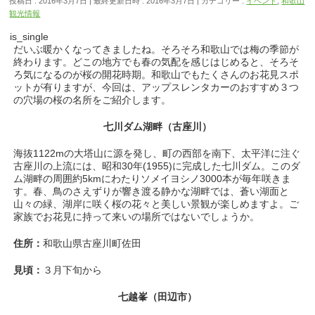
投稿日 : 2016年3月7日
最終更新日時 : 2016年3月7日
カテゴリー :
イベント
,
和歌山
観光情報
is_single
だいぶ暖かくなってきましたね。そろそろ和歌山では梅の季節が
終わります。どこの地方でも春の気配を感じはじめると、そろそ
ろ気になるのが桜の開花時期。和歌山でもたくさんのお花見スポ
ットが有りますが、今回は、アップスレンタカーのおすすめ３つ
の穴場の桜の名所をご紹介します。
七川ダム湖畔（古座川）
海抜1122mの大塔山に源を発し、町の西部を南下、太平洋に注ぐ
古座川の上流には、昭和30年(1955)に完成した七川ダム。このダ
ム湖畔の周囲約5kmにわたりソメイヨシノ3000本が毎年咲きま
す。春、鳥のさえずりが響き渡る静かな湖畔では、蒼い湖面と
山々の緑、湖岸に咲く桜の花々と美しい景観が楽しめますよ。ご
家族でお花見に持って来いの場所ではないでしょうか。
住所：
和歌山県古座川町佐田
見頃：
３月下旬から
七越峯（田辺市）