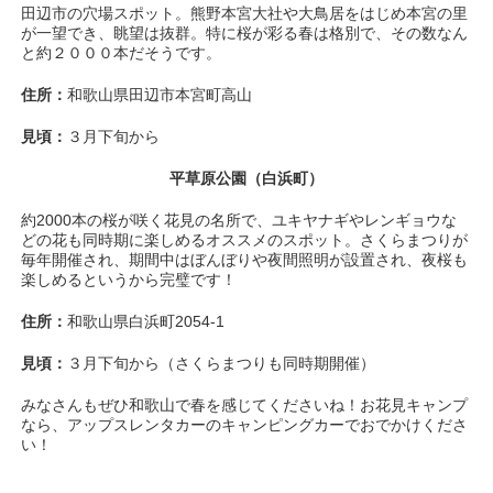
田辺市の穴場スポット。熊野本宮大社や大鳥居をはじめ本宮の里
が一望でき、眺望は抜群。特に桜が彩る春は格別で、その数なん
と約２０００本だそうです。
住所：
和歌山県田辺市本宮町高山
見頃：
３月下旬から
平草原公園（白浜町）
約2000本の桜が咲く花見の名所で、ユキヤナギやレンギョウな
どの花も同時期に楽しめるオススメのスポット。さくらまつりが
毎年開催され、期間中はぼんぼりや夜間照明が設置され、夜桜も
楽しめるというから完璧です！
住所：
和歌山県白浜町2054-1
見頃：
３月下旬から（さくらまつりも同時期開催）
みなさんもぜひ和歌山で春を感じてくださいね！お花見キャンプ
なら、アップスレンタカーのキャンピングカーでおでかけくださ
い！