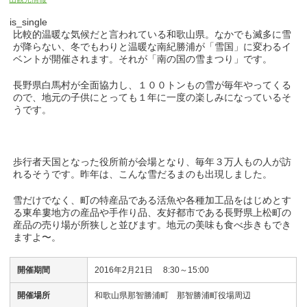
is_single
比較的温暖な気候だと言われている和歌山県。なかでも滅多に雪
が降らない、冬でもわりと温暖な南紀勝浦が「雪国」に変わるイ
ベントが開催されます。それが「南の国の雪まつり」です。
長野県白馬村が全面協力し、１００トンもの雪が毎年やってくる
ので、地元の子供にとっても１年に一度の楽しみになっているそ
うです。
歩行者天国となった役所前が会場となり、毎年３万人もの人が訪
れるそうです。昨年は、こんな雪だるまのも出現しました。
雪だけでなく、町の特産品である活魚や各種加工品をはじめとす
る東牟婁地方の産品や手作り品、友好都市である長野県上松町の
産品の売り場が所狭しと並びます。地元の美味も食べ歩きもでき
ますよ〜。
開催期間
2016年2月21日 8:30～15:00
開催場所
和歌山県那智勝浦町 那智勝浦町役場周辺