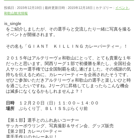
投稿日 : 2015年12月19日
最終更新日時 : 2015年12月18日
カテゴリー :
イベント
,
和歌山観光情報
is_single
をご紹介しましたが、その選手らと交流したり一緒に写真を撮る
イベントが開催されます。
その名も「ＧＩＡＮＴ ＫＩＬＬＩＮＧ カレーパーティー」！
２０１５年はアルテリーヴォ和歌山にとって、とても貴重な１年
だったと思います。関西リーグ１部で初優勝を果たし、全国社会
人サッカー選手権では全国制覇を成し遂げました。その感謝の気
持ちを伝えるために、カレーパーティーを企画されたそうです。
ぜひご参加いただきアルテリーヴォ和歌山の選手と楽しいひと時
を過ごしたいですね。Jリーグに昇格してしまったらこんな機会
は滅多になくなるかもしれませんよ？！
日時
１２月２０日（日）１１:００～１４:００
場所
ぶらくり丁、ＢＬＩＳＳぶらくり前
【第１部】選手とのふれあいコーナー
サッカーボウリング、写真撮影＆サイン会、グッズ販売
【第２部】カレーパーティー
選手手作りのカレーあり！