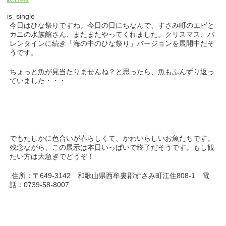
is_single
今日はひな祭りですね。今日の日にちなんで、すさみ町のエビと
カニの水族館さん、またまたやってくれました。クリスマス、バ
レンタインに続き「海の中のひな祭り」バージョンを展開中だそ
うです。
ちょっと魚が見当たりませんね？と思ったら、魚もふんずり返っ
ていました・・・
でもたしかに色合いが春らしくて、かわいらしいお魚たちです。
残念ながら、この展示は本日いっぱいで終了だそうです。もし観
たい方は大急ぎでどうぞ！
住所：〒649-3142
和歌山県西牟婁郡すさみ町江住808-1
電
話：0739-58-8007