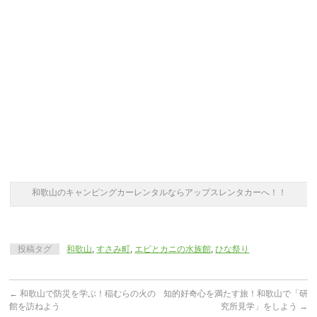
和歌山のキャンピングカーレンタルならアップスレンタカーへ！！
投稿タグ
和歌山
,
すさみ町
,
エビとカニの水族館
,
ひな祭り
←
和歌山で防災を学ぶ！稲むらの火の
知的好奇心を満たす旅！和歌山で「研
館を訪ねよう
究所見学」をしよう
→