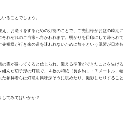
もいることでしょう。
迎え、お送りをするための灯籠のことで、ご先祖様がお盆の時期に
にそれぞれのご当家へ向かわれます。明かりを目印にして帰られて
ご先祖様が行き来の道を迷われないために飾るという風習が日本各
祖の霊が帰ってくると信じられ、迎える準備ができたことを告げる
を組んだ切子形の灯籠で、４枚の和紙（長さ約１・７メートル、幅
れた参拝者らは灯籠を興味深そうに眺めたり、撮影したりすること
りしてみてはいかが？