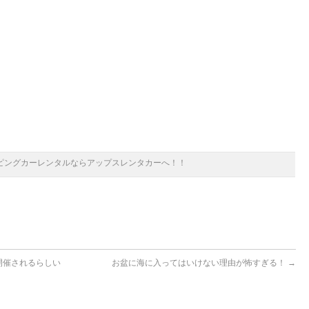
ピングカーレンタルならアップスレンタカーへ！！
開催されるらしい
お盆に海に入ってはいけない理由が怖すぎる！
→