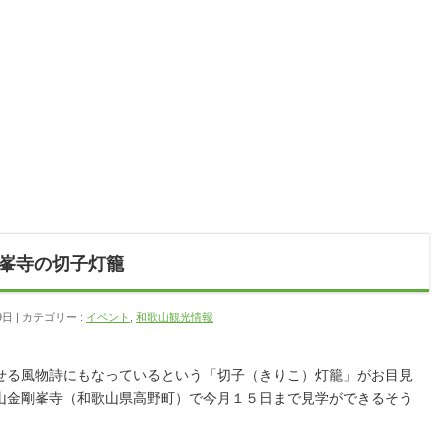
峯寺の切子灯籠
9日
カテゴリー :
イベント
,
和歌山観光情報
せる風物詩にもなっているという「切子（きりこ）灯籠」がお目見
山金剛峯寺（和歌山県高野町）で今月１５日まで見学ができるそう