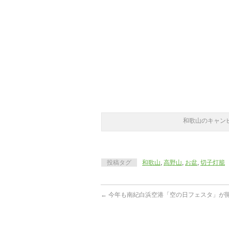
和歌山のキャン
投稿タグ
和歌山
,
高野山
,
お盆
,
切子灯籠
←
今年も南紀白浜空港「空の日フェスタ」が