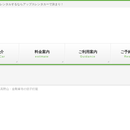
レンタルするならアップスレンタカーで決まり！
介
料金案内
ご利用案内
ご予
Car
estimate
Guidance
Res
、高野山・金剛峯寺の切子灯籠