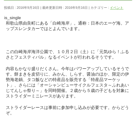
投稿日 : 2016年9月16日
最終更新日時 : 2016年9月16日
カテゴリー :
イベント
is_single
和歌山県由良町にある「白崎海岸」。通称：日本のエーゲ海。ア
ップスレンタカーではとよんでいます。
この白崎海岸海洋公園で、１０月２日（土）に「元気ゆら！ふる
さとフェスティバル」なるイベントが行われるそうです。
内容もかなり盛りだくさん。今年はパワーアップしているそうで
す。餅まきを皮切りに、みかん、しらす、醤油のほか、限定の伊
勢海老鍋、タコ飯などの特産品を販売する「特産品マーケッ
ト」、さらには「オーシャンビューサイクルフェスタ～ふれあい
じてんしゃ祭り～」を同時開催。２歳から５歳の子どもを対象に
ストライダーミニレースがあります。
ストライダーレースは事前に参加申し込みが必要です。からどう
ぞ。