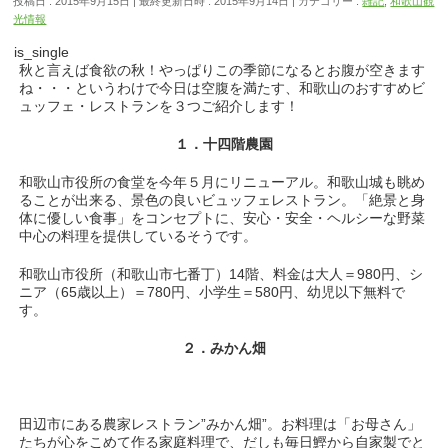
投稿日 : 2015年9月15日
最終更新日時 : 2015年9月14日
カテゴリー :
雑記
,
和歌山観
光情報
is_single
秋と言えば食欲の秋！やっぱりこの季節になるとお腹が空きます
ね・・・というわけで今日は空腹を満たす、和歌山のおすすめビ
ュッフェ・レストランを３つご紹介します！
１．十四階農園
和歌山市役所の食堂を今年５月にリニューアル。和歌山城も眺め
ることが出来る、景色の良いビュッフェレストラン。「絶景と身
体に優しい食事」をコンセプトに、安心・安全・ヘルシーな野菜
中心の料理を提供しているそうです。
和歌山市役所（和歌山市七番丁）14階、料金は大人＝980円、シ
ニア（65歳以上）＝780円、小学生＝580円、幼児以下無料で
す。
２．みかん畑
田辺市にある農家レストラン”みかん畑”。お料理は「お母さん」
たちが心をこめて作る家庭料理で、だしも毎日鰹から自家製でと