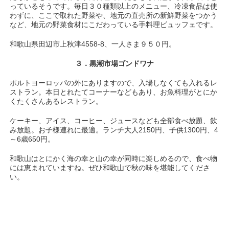
っているそうです。毎日３０種類以上のメニュー、冷凍食品は使
わずに、ここで取れた野菜や、地元の直売所の新鮮野菜をつかう
など、地元の野菜食材にこだわっている手料理ビュッフェです。
和歌山県田辺市上秋津4558-8、一人さま９５０円。
３．黒潮市場ゴンドワナ
ポルトヨーロッパの外にありますので、入場しなくても入れるレ
ストラン。本日とれたてコーナーなどもあり、お魚料理がとにか
くたくさんあるレストラン。
ケーキー、アイス、コーヒー、ジュースなども全部食べ放題、飲
み放題。お子様連れに最適。ランチ大人2150円、子供1300円、4
～6歳650円。
和歌山はとにかく海の幸と山の幸が同時に楽しめるので、食べ物
には恵まれていますね。ぜひ和歌山で秋の味を堪能してくださ
い。