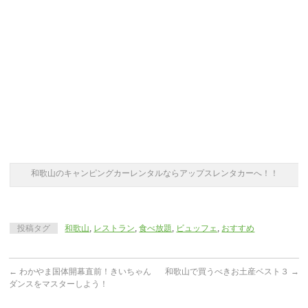
和歌山のキャンピングカーレンタルならアップスレンタカーへ！！
投稿タグ
和歌山
,
レストラン
,
食べ放題
,
ビュッフェ
,
おすすめ
←
わかやま国体開幕直前！きいちゃん
和歌山で買うべきお土産ベスト３
→
ダンスをマスターしよう！