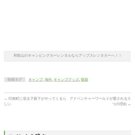
和歌山のキャンピングカーレンタルならアップスレンタカーへ！！
投稿タグ
キャンプ
,
海外
,
キャンプグッズ
,
寝袋
←
印南町に皇太子殿下がやってくるら
アドベンチャーワールドが愛される５
しい
つの理由
→