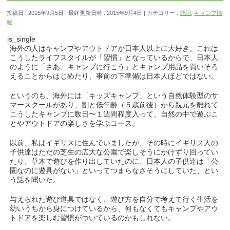
投稿日 : 2015年9月5日
最終更新日時 : 2015年9月4日
カテゴリー :
雑記
,
キャンプ情
報
is_single
海外の人はキャンプやアウトドアが日本人以上に大好き。これは
こうしたライフスタイルが「習慣」となっているからで、日本人
のように「さあ、キャンプに行こう」とキャンプ用品を買いそろ
えることからはじめたり、事前の下準備は日本人ほどではない。
というのも、海外には「キッズキャンプ」という自然体験型のサ
マースクールがあり、割と低年齢（５歳前後）から親元を離れて
こうしたキャンプに数日〜１週間程度入って、自然の中で遊ぶこ
とやアウトドアの楽しさを学ぶコース。
以前、私はイギリスに住んでいましたが、その時にイギリス人の
子供達はただの芝生の広大な公園で楽しそうにかけずり回ってい
たり、草木で遊びを作り出していたのに、日本人の子供達は「公
園なのに遊具がない」といってつまらなさそうにしていた、とい
う話を聞いた。
与えられた遊び道具ではなく、遊び方を自分で考えて行く生活を
幼いうちから身につけているから、何もなくてもキャンプやアウ
トドアを楽しむ習慣がついているのかもしれない。