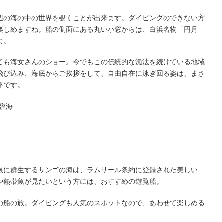
辺の海の中の世界を覗くことが出来ます。ダイビングのできない方
楽しめますね。船の側面にある丸い小窓からは、白浜名物「円月
よ。
ても海女さんのショー。今でもこの伝統的な漁法を続けている地域
飛び込み、海底からご挨拶をして、自由自在に泳ぎ回る姿は、まさ
評です。
町臨海
限に群生するサンゴの海は、ラムサール条約に登録された美しい
や熱帯魚が見たいという方には、おすすめの遊覧船。
の船の旅。ダイビングも人気のスポットなので、あわせて楽しめる