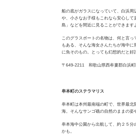
船の底がガラスになっていて、白浜周
や、小さなお子様もこれなら安心して
島」などを間近に見ることができます
このグラスボートの名物は、何と言っ
もある、そんな海女さんたちが海中に
に魚そのもの。とっても幻想的だと好
〒649-2211 和歌山県西牟婁郡白浜
串本町のステラマリス
串本町は本州最南端の町で、世界最北
海。そんなサンゴ礁の自然のままの姿
串本海中公園から出航して、約２５分
かも。