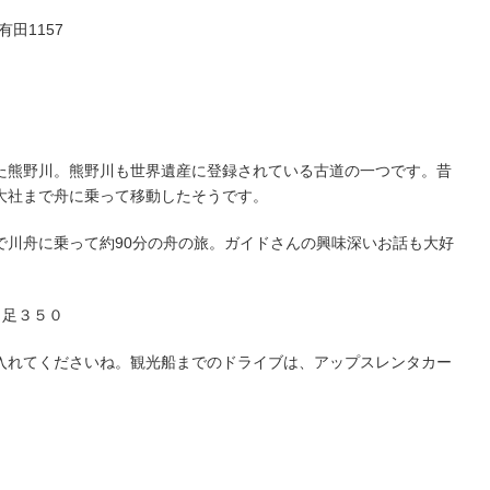
有田1157
た熊野川。熊野川も世界遺産に登録されている古道の一つです。昔
大社まで舟に乗って移動したそうです。
で川舟に乗って約90分の舟の旅。ガイドさんの興味深いお話も大好
日足３５０
入れてくださいね。観光船までのドライブは、アップスレンタカー