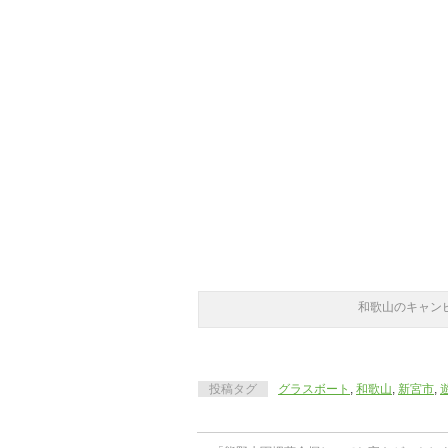
和歌山のキャン
投稿タグ
グラスボート
,
和歌山
,
新宮市
,