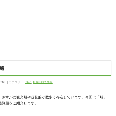
船
月26日
カテゴリー :
雑記
,
和歌山観光情報
、さすがに観光船や遊覧船が数多く存在しています。今回は「船」
遊覧船をご紹介します。