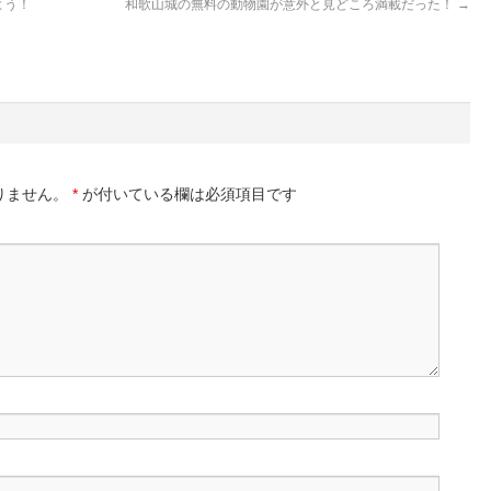
よう！
和歌山城の無料の動物園が意外と見どころ満載だった！
→
りません。
*
が付いている欄は必須項目です