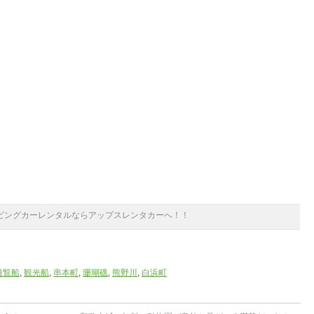
ピングカーレンタルならアップスレンタカーへ！！
遊覧船
,
観光船
,
串本町
,
珊瑚礁
,
熊野川
,
白浜町