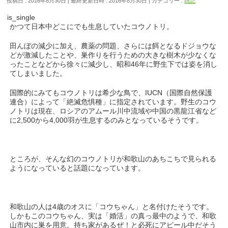
投稿日 : 2016年8月30日
最終更新日時 : 2016年8月30日
カテゴリー :
雑記
is_single
かつて日本中どこにでも生息していたコウノトリ。
田んぼの減少に加え、農薬の問題、さらには餌となるドジョウな
どが激減したことや、巣作りを行うための大きな樹木が少なくな
ったことなどから徐々に減少し、昭和46年に野生下では姿を消し
てしまいました。
国際的にみてもコウノトリは希少な鳥で、IUCN（国際自然保護
連合）によって「絶滅危惧種」に指定されています。野生のコウ
ノトリは現在、ロシアのアムール川中流域や中国の黒龍江省など
に2,500から4,000羽が生息するのみとなっているそうです。
ところが、そんな幻のコウノトリが和歌山のあちこちで見られる
ようになっていると話題になっています。
和歌山の人は4歳のオスに「コウちゃん」と名付けたそうです。
しかもこのコウちゃん、実は「婚活」の真っ最中のようで、和歌
山市内に巣を用意。持ち家があるぜ！と必死にアピール中だそう