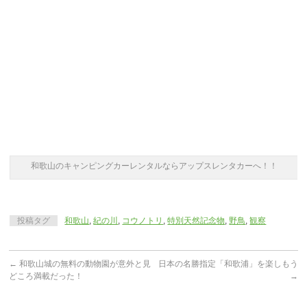
和歌山のキャンピングカーレンタルならアップスレンタカーへ！！
投稿タグ
和歌山
,
紀の川
,
コウノトリ
,
特別天然記念物
,
野鳥
,
観察
←
和歌山城の無料の動物園が意外と見
日本の名勝指定「和歌浦」を楽しもう
どころ満載だった！
→