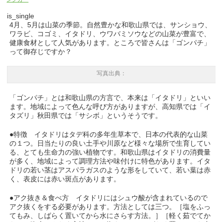
is_single
4月、5月は山菜の季節。自然豊かな和歌山県では、サンショウ、
ワラビ、コゴミ、イタドリ、ウワバミソウなどの山菜が豊富で、
健康食材として人気があります。ところで皆さんは「ゴンパチ」
って御存じですか？
写真出典：
「ゴンパチ」とは和歌山県の
方言で、本来は「イタドリ」といい
ます。地域によって色んな呼び方がありますが、
高知県では「イ
タズリ」秋田県では「サシボ」というそうです。
●特徴 イタドリはタデ科の多年生草本で、日本の代表的な山菜
の１つ。日当たりの良い土手や川原など様々な場所で生育してい
る、とても生命力の強い植物です。和歌山県はイタドリの消費量
が多く、地域によって調理方法や味付けに特色があります。イタ
ドリの若い茎はアスパラガスのような形をしていて、若い葉は赤
く、表皮には赤い斑点があります。
●アク抜き＆食べ方 イタドリにはシュウ酸が含まれているので
アク抜くをする必要があります。方法としては三つ。［塩をふっ
てもみ、しばらく置いてから水にさらす方法。］［軽く茹でてか