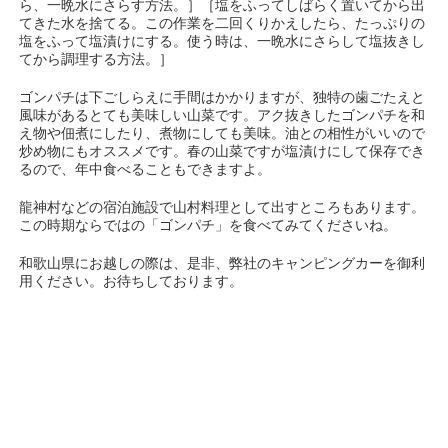
ら、一晩水にさらす方法。］［塩をふってしばらく置いてから出
てきた水を捨てる。この作業を二回くりかえしたら、たっぷりの
塩をふって塩漬けにする。使う時は、一晩水にさらして塩抜きし
てから調理する方法。］
ゴンパチは下ごしらえに手間はかかりますが、独特の歯ごたえと
風味があるとても美味しい山菜です。アク抜きしたゴンパチを和
え物や佃煮にしたり、煮物にしても美味。油との相性がいいので
炒め物にもオススメです。春の山菜ですが塩漬けにして保存でき
るので、年中食べることもできますよ。
龍神村などの宿泊施設で山村料理として出すところもあります。
この時期ならではの「ゴンパチ」
を食べてみてくださいね。
和歌山県にお越しの際は、是非、弊社のキャンピングカーを御利
用ください。お待ちしております。