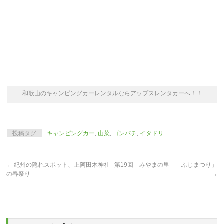
和歌山のキャンピングカーレンタルならアップスレンタカーへ！！
投稿タグ
キャンピングカー
,
山菜
,
ゴンパチ
,
イタドリ
←
紀州の隠れスポット、上阿田木神社
第19回 みやまの里 「ふじまつり」
の春祭り
→