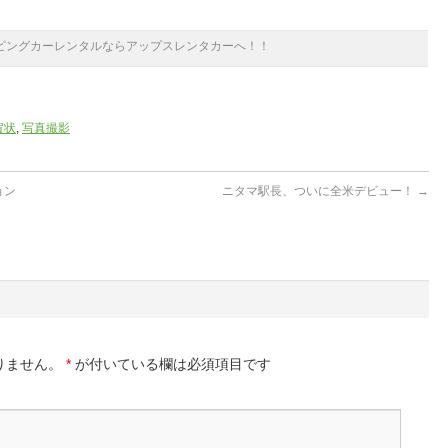
ピングカーレンタルならアップスレンタカーへ！！
賀状
,
写真撮影
ョン
ニタマ駅長、ついに全米デビュー！
→
りません。
*
が付いている欄は必須項目です