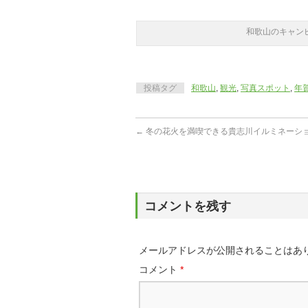
和歌山のキャン
投稿タグ
和歌山
,
観光
,
写真スポット
,
年
←
冬の花火を満喫できる貴志川イルミネーシ
コメントを残す
メールアドレスが公開されることはあ
コメント
*