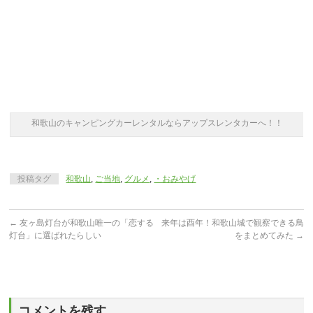
和歌山のキャンピングカーレンタルならアップスレンタカーへ！！
投稿タグ
和歌山
,
ご当地
,
グルメ
,
・おみやげ
←
友ヶ島灯台が和歌山唯一の「恋する
来年は酉年！和歌山城で観察できる鳥
灯台」に選ばれたらしい
をまとめてみた
→
コメントを残す