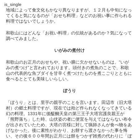
is_single
地域によって食文化もかなり異なりますが、１２月も中旬になっ
てくると気になるのが「おせち料理」などのお祝い事に作られる
料理ではないでしょうか。
和歌山にはどんな「お祝い料理」の伝統があるのか？気になって
調べてみました。
いがみの煮付け
和歌山のお正月のおせちや、祝い膳に欠かせないものは、“いが
みの煮つけ”と言われております。頭付きの煮魚のことで、和歌
山の代表的な魚ブダイを甘辛く煮つけたものを煮こごりとともに
食べるととても美味しいらしい。
ぼうり
「ぼうり」とは、里芋の親芋のことを言います。田辺市（旧大塔
村）の郷土料理ですが、現在では殆ど作られなくなってきている
幻の料理。1331年に後醍醐天皇の第三王子大塔宮護良親王が
「熊野落ち」した時、山伏姿の者に便宜を与えてはならない布令
が出されていたため、大塔の宮様に対して猟師さんが食べ物をあ
げなかった。後に素性がわかり、お餅すら渡さなかった事を悔
い、その後６００年間お正月には餅をつかず雑煮の代わりに「ぼ