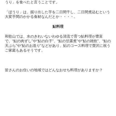
うり」を食べたと言うことです。
「ぼうり」は、掘り出した芋を二日間干し、二日間煮込むという
大変手間のかかる食材なんだとか・・・・。
鮎料理
和歌山では、水のきれいないわゆる清流で育つ鮎料理が豊富
で、“鮎の肉ずし”や“鮎の白子”、“鮎の甘露煮”や“鮎の雑炊”、“鮎の
天ぷら”や“鮎のお造り”などがあり、鮎のコース料理で贅沢に祝う
ご家庭もあるそうです。
皆さんのお住いの地域ではどんなおせち料理がありますか？