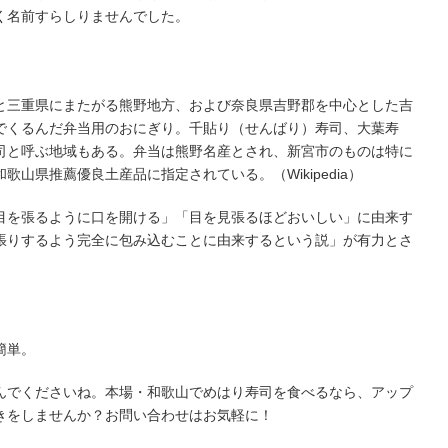
く名前すらしりませんでした。
と三重県にまたがる熊野地方、および奈良県吉野郡を中心とした吉
でくるんだ弁当用のおにぎり。千貼り（せんばり）寿司、大葉寿
司と呼ぶ地域もある。弁当は熊野名産とされ、新宮市のものは特に
山県推薦優良土産品に指定されている。（Wikipedia）
目を張るように口を開ける」「目を見張るほどおいしい」に由来す
張りするよう完全に包み込むことに由来するという説」が有力とさ
簡単。
んでくださいね。本場・和歌山でめはり寿司を食べるなら、アップ
きをしませんか？お問い合わせはお気軽に！