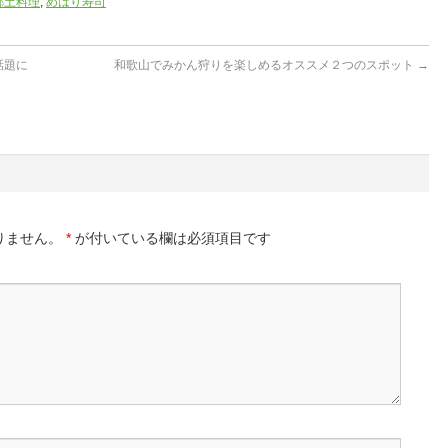
郷土料理
,
めはり寿司
話題に
和歌山でみかん狩りを楽しめるオススメ２つのスポット
→
りません。
*
が付いている欄は必須項目です