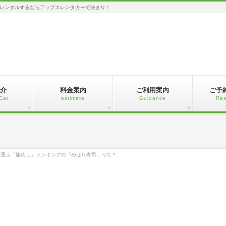
レンタルするならアップスレンタカーで決まり！
介
料金案内
ご利用案内
ご予
Car
estimate
Guidance
Res
が選ぶ「旅めし」ランキングの「めはり寿司」って？