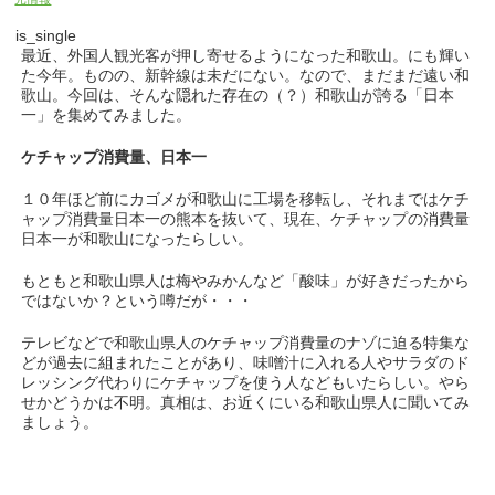
is_single
最近、外国人観光客が押し寄せるようになった和歌山。にも輝い
た今年。ものの、新幹線は未だにない。なので、まだまだ遠い和
歌山。今回は、そんな隠れた存在の（？）和歌山が誇る「日本
一」を集めてみました。
ケチャップ消費量、日本一
１０年ほど前にカゴメが和歌山に工場を移転し、それまではケチ
ャップ消費量日本一の熊本を抜いて、現在、ケチャップの消費量
日本一が和歌山になったらしい。
もともと和歌山県人は梅やみかんなど「酸味」が好きだったから
ではないか？という噂だが・・・
テレビなどで和歌山県人のケチャップ消費量のナゾに迫る特集な
どが過去に組まれたことがあり、味噌汁に入れる人やサラダのド
レッシング代わりにケチャップを使う人などもいたらしい。やら
せかどうかは不明。真相は、お近くにいる和歌山県人に聞いてみ
ましょう。