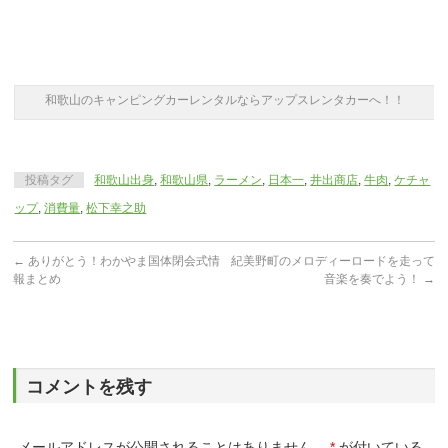
和歌山のキャンピングカーレンタルならアップスレンタカーへ！！
投稿タグ
和歌山出身
,
和歌山県
,
ラーメン
,
日本一
,
井出商店
,
牛肉
,
ケチャ
ップ
,
消費量
,
松下幸之助
←
ありがとう！わかやま国体閉会式情
紀美野町のメロディーロードを走って
報まとめ
音楽を奏でよう！
→
コメントを残す
メールアドレスが公開されることはありません。
*
が付いている