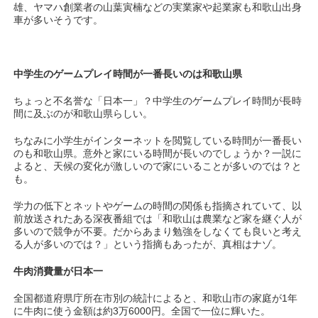
雄、ヤマハ創業者の山葉寅楠などの実業家や起業家も和歌山出身
車が多いそうです。
中学生のゲームプレイ時間が一番長いのは和歌山県
ちょっと不名誉な「日本一」？中学生のゲームプレイ時間が長時
間に及ぶのが和歌山県らしい。
ちなみに小学生がインターネットを閲覧している時間が一番長い
のも和歌山県。意外と家にいる時間が長いのでしょうか？一説に
よると、天候の変化が激しいので家にいることが多いのでは？と
も。
学力の低下とネットやゲームの時間の関係も指摘されていて、以
前放送されたある深夜番組では「和歌山は農業など家を継ぐ人が
多いので競争が不要。だからあまり勉強をしなくても良いと考え
る人が多いのでは？」という指摘もあったが、真相はナゾ。
牛肉消費量が日本一
全国都道府県庁所在市別の統計によると、和歌山市の家庭が1年
に牛肉に使う金額は約3万6000円。全国で一位に輝いた。