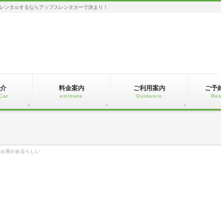
レンタルするならアップスレンタカーで決まり！
介
料金案内
ご利用案内
ご予
Car
estimate
Guidance
Res
のお茶があるらしい