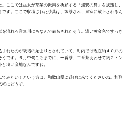
た。ここでは巫女が茶業の振興を祈願する「浦安の舞」を披露し、
うです。ここで収穫された茶葉は、製茶され、皇室に献上されるん
ばを流れる音無川にちなんで命名されたそう。濃い黄金色ですっき
込まれたのが栽培の始まりとされていて、町内では現在約４０戸の
そうです。６月中旬ごろまでに、一番茶、二番茶あわせて約２トン
外と凄い産地なんですね。
んでみたい！という方は、和歌山県に遊びに来てくださいね。和歌
気軽にどうぞ。