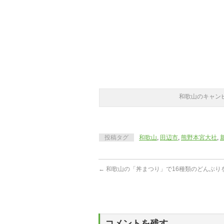
和歌山のキャン
投稿タグ
和歌山
,
田辺市
,
熊野本宮大社
,
←
和歌山の「丼まつり」で16種類のどんぶり
コメントを残す