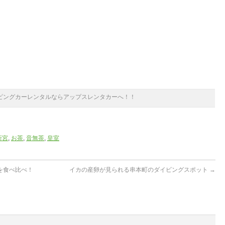
ピングカーレンタルならアップスレンタカーへ！！
新宮
,
お茶
,
音無茶
,
皇室
を食べ比べ！
イカの産卵が見られる串本町のダイビングスポット
→