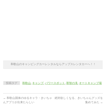
和歌山のキャンピングカーレンタルならアップスレンタカーへ！！
投稿タグ
和歌山
,
キャンプ
,
パワースポット
,
那智の滝
,
オートキャンプ場
←
和歌山国体のゆるキャラ・きいちゃ
絶対欲しくなる、きいちゃんグッズを
んアプリが出来たらしい
集めてみた
→