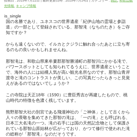
投稿日 : 2015年7月22日
最終更新日時 : 2015年7月24日
カテゴリー :
雑記
,
和歌山観
光情報
,
キャンプ情報
is_single
国の名勝であり、ユネスコの世界遺産「紀伊山地の霊場と参詣
道」の一部として登録されている、那智滝（なちのたき）をご存
知ですか？
からも遠くないので、イルカとクジラに触れ合ったあとに立ち寄
るのもの良いかもしれませんね。
那智滝は、和歌山県東牟婁郡那智勝浦町の那智川にかかる滝で、
パワースポットとしても知られてるうえに、世界遺産ということ
で、海外の人には結構人気が高い観光名所なのです。那智山青岸
渡寺と滝のコントラストが美しい、この写真だったらきっと見覚
えがあるのではないでしょうか？
この寺院は天正18年（1590）に豊臣秀吉が再建したもので、桃
山時代の特徴を色濃く残しています。
熊野那智大社の別宮である飛瀧神社の「ご神体」として古くから
人々の畏敬を集めてきた那智の滝は、「一の滝」とも呼ばれる、
日本三大名滝の一つ。滝の右手には国の天然記念物として保護さ
れている那智山原始林が広がっており、かつて修行で使われた滝
の総称が「那智滝」なのだそうです。