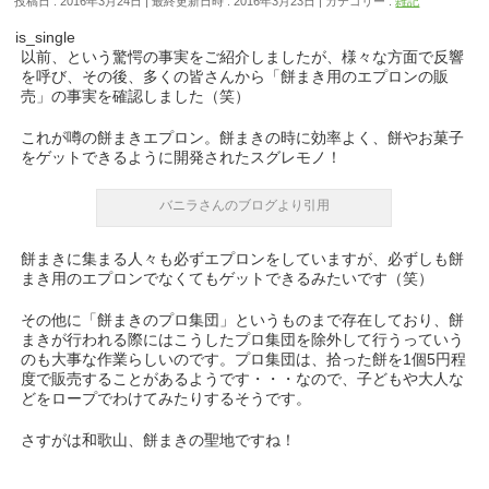
投稿日 : 2016年3月24日
最終更新日時 : 2016年3月23日
カテゴリー :
雑記
is_single
以前、という驚愕の事実をご紹介しましたが、様々な方面で反響
を呼び、その後、多くの皆さんから「餅まき用のエプロンの販
売」の事実を確認しました（笑）
これが噂の餅まきエプロン。餅まきの時に効率よく、餅やお菓子
をゲットできるように開発されたスグレモノ！
バニラさんのブログより引用
餅まきに集まる人々も必ずエプロンをしていますが、必ずしも餅
まき用のエプロンでなくてもゲットできるみたいです（笑）
その他に「餅まきのプロ集団」というものまで存在しており、餅
まきが行われる際にはこうしたプロ集団を除外して行うっていう
のも大事な作業らしいのです。プロ集団は、拾った餅を1個5円程
度で販売することがあるようです・・・なので、子どもや大人な
どをロープでわけてみたりするそうです。
さすがは和歌山、餅まきの聖地ですね！