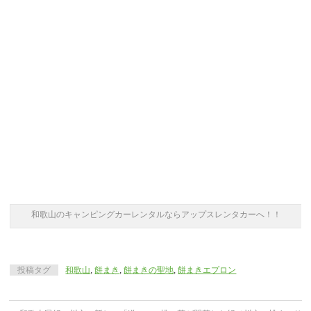
和歌山のキャンピングカーレンタルならアップスレンタカーへ！！
投稿タグ
和歌山
,
餅まき
,
餅まきの聖地
,
餅まきエプロン