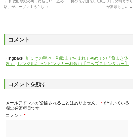
←
和歌山県紀の川市に新しい「道の
桃の花が開花した紀ノ川市の桃まつり
駅」がオープンするらしい
が素敵らしい
→
コメント
Pingback:
餅まきの聖地・和歌山で生まれて初めての「餅まき体
験」 | レンタルキャンピングカー和歌山【アップスレンタカー】
コメントを残す
メールアドレスが公開されることはありません。
*
が付いている
欄は必須項目です
コメント
*