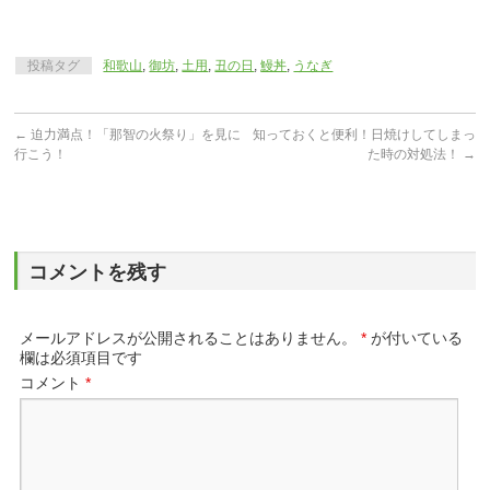
投稿タグ
和歌山
,
御坊
,
土用
,
丑の日
,
鰻丼
,
うなぎ
←
迫力満点！「那智の火祭り」を見に
知っておくと便利！日焼けしてしまっ
行こう！
た時の対処法！
→
コメントを残す
メールアドレスが公開されることはありません。
*
が付いている
欄は必須項目です
コメント
*