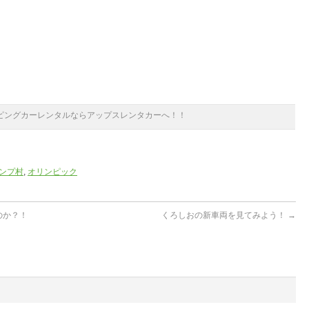
ピングカーレンタルならアップスレンタカーへ！！
ンプ村
,
オリンピック
のか？！
くろしおの新車両を見てみよう！
→