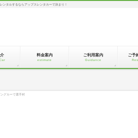
レンタルするならアップスレンタカーで決まり！
介
料金案内
ご利用案内
ご予
Car
estimate
Guidance
Res
ピングカーで選手村