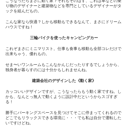
こうなったらまさに動く家？それもそのはず、これは車などの乗
り物のデザイナーと建築物などを専門としているデザイナーがタ
ックを組んだもの。
こんな家なら快適？しかも移動もできるなんて、まさにドリーム
ハウスですね！
三輪バイクを使ったキャンピングカー
これぞまさにミニマリスト。仕事も食事も移動も全部コレだけで
出来ちゃう、優れもの。
せま〜いワンルームもこんなかんじだったりするでしょうから、
独身者が暮らすのには十分かもしれませんね。
建築会社のデザインした《動く家》
カッコいいデザインですが、こうなったらもう動く家ですね。し
かも、なんとっ無人で動くように設計中だというからスゴすぎ
る！
勝手にパーキングスペースを見つけてそこに停まってくれるので
どこでもリラックスできる環境に・・・でも私は自分で運転した
いですけどね。