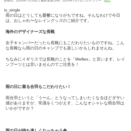
投稿日 : 2015年7月19日
最終更新日時 : 2015年7月7日
カテゴリー :
雑記
is_single
雨の日はどうしても憂鬱になりがちですね。そんなわけで今日
は、おしゃれ〜なレイングッズのご紹介です。
海外のデザイナーズな長靴
女子キャンパーだったら長靴にもこだわりたいものですね。こん
な長靴なら雨の日のキャンプでも楽しいかもしれませんね。
ちなみにイギリスでは長靴のことを「Wellies」と言います。レイ
ンブーツとは言いませんのでご注意を！
雨の日に着る合羽もこだわりたい！
雨合羽というと「う〜ん」とうなってしまいたくなるほどダサい
感がありますが、常識をくつがえす、こんなオシャレな雨合羽は
いかがですか？
雨の日が待ち遠しくなっちゃう傘