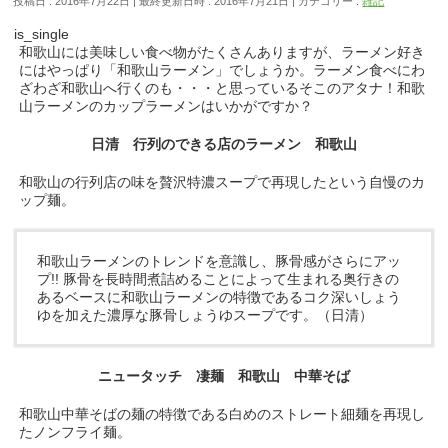
投稿日 : 2016年7月22日
最終更新日時 : 2016年7月21日
カテゴリー :
雑記
is_single
和歌山には美味しい食べ物がたくさんありますが、ラーメン好き
にはやっぱり「和歌山ラーメン」でしょうか。ラーメン食べにわ
ざわざ和歌山へ行くのも・・・と思っているそこのアタナ！和歌
山ラーメンのカップラーメンはいかがですか？
日清 行列のできる店のラーメン 和歌山
和歌山の行列店の味を贅沢特濃スープで再現したという自慢のカ
ップ麺。
和歌山ラーメンのトレンドを意識し、豚骨感がさらにアッ
プ!! 豚骨を長時間煮詰めることによって生まれる奥行きの
あるベースに和歌山ラーメンの特徴であるコク深いしょう
ゆを加えた濃厚な豚骨しょうゆスープです。（日清）
ニュータッチ 凄麺 和歌山 中華そば
和歌山中華そばの麺の特徴である白めのストレート細麺を再現し
たノンフライ麺。