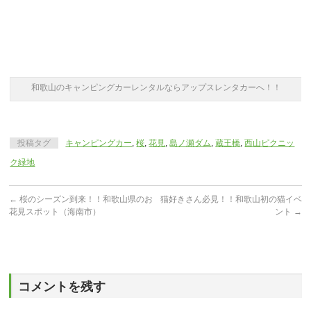
和歌山のキャンピングカーレンタルならアップスレンタカーへ！！
投稿タグ
キャンピングカー
,
桜
,
花見
,
島ノ瀬ダム
,
蔵王橋
,
西山ピクニッ
ク緑地
←
桜のシーズン到来！！和歌山県のお
猫好きさん必見！！和歌山初の猫イベ
花見スポット（海南市）
ント
→
コメントを残す