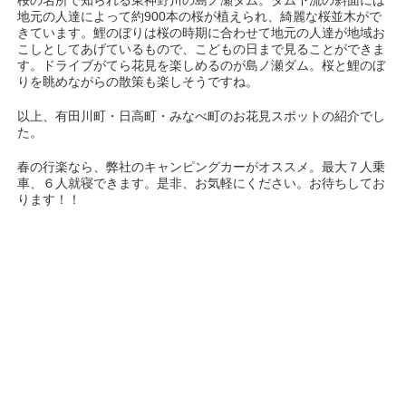
桜の名所で知られる東神野川の島ノ瀬ダム。ダム下流の斜面には
地元の人達によって約900本の桜が植えられ、綺麗な桜並木がで
きています。鯉のぼりは桜の時期に合わせて地元の人達が地域お
こしとしてあげているもので、こどもの日まで見ることができま
す。ドライブがてら花見を楽しめるのが島ノ瀬ダム。桜と鯉のぼ
りを眺めながらの散策も楽しそうですね。
以上、有田川町・日高町・みなべ町のお花見スポットの紹介でし
た。
春の行楽なら、弊社のキャンピングカーがオススメ。最大７人乗
車、６人就寝できます。是非、お気軽にください。お待ちしてお
ります！！