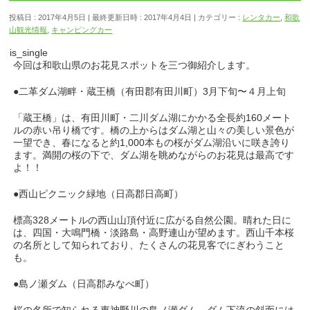
投稿日 : 2017年4月5日
最終更新日時 : 2017年4月4日
カテゴリー :
レンタカー
,
和歌
山観光情報
,
キャンピングカー
is_single
今回は和歌山県のお花見スポットを三つ御紹介します。
●二革ダム湖畔・蔵王橋（有田郡有田川町）3月下旬〜４月上旬
「蔵王橋」は、有田川町・二川ダム湖にかかる全長約160メート
ルの赤い吊り橋です。橋の上からはダム湖と山々の美しい景色が
一望でき、春になると約1,000本もの桜がダム湖沿いに咲き誇り
ます。満開の桜の下で、ダム湖を眺めながらのお花見は最高です
よ！！
●西山ピクニック緑地（日高郡日高町）
標高328メートルの西山山頂付近に広がる自然公園。晴れた日に
は、四国・大鳴門橋・淡路島・高野連山が望めます。西山千本桜
の名所として知られており、たくさんの花見客でにぎわうこと
も。
●島ノ瀬ダム（日高郡みなべ町）