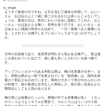
is_single
もうすぐ敬老の日ですね。土日を含む三連休を利用して、おじい
さん・おばあさんと一緒に過ごされるかたは多いんじゃないでし
ょうか。敬老の日は、長年にわたり社会に貢献してくれた、おじ
いさん・おばあさんを敬い、長寿を祝う日です。おじいさん・お
ばあさんに感謝の気持ちを込めて、「一日一個食べると健康にな
る」とされている梅干しをプレゼントしてみてはいかがでしょう
か。
日本の伝統食であり、老若男女問わず人気がある梅干し。昔は薬
にも使われていたほどで、体に最も良いとされている食べ物で
す。
アップスレンタカーのある和歌山県は、梅の生産量が日本一。ま
た、和歌山県みなべ町で生産されている『南高梅』は、国内生産
量の７割以上を占めています。果肉が大きくて実がやわらかいの
が特徴で、味や食感も文句なしの美味しさ。形の良い見栄えから
贈答品としても人気があります。
梅の実には栄養がたっぷり。果物の中でも栄養価が高く、ミカン
やリンゴよりもミネラルが豊富で、カルシウムはリンゴの４倍、