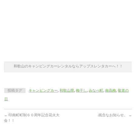
和歌山のキャンピングカーレンタルならアップスレンタカーへ！！
投稿タグ
キャンピングカー
,
和歌山県
,
梅干し
,
みなべ町
,
南高梅
,
敬老の
日
←
印南町町制６０周年記念花火大
残念なお知らせ。
→
会！！