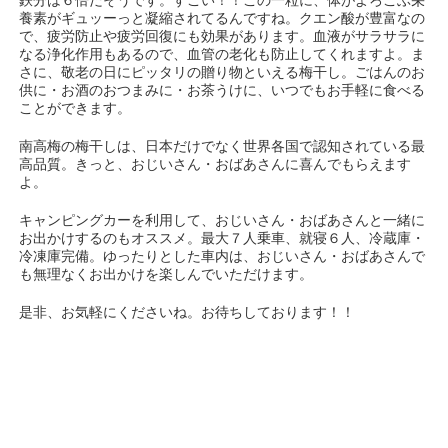
鉄分は６倍だそうです。すごい！！この一粒に、体がよろこぶ栄
養素がギュッーっと凝縮されてるんですね。クエン酸が豊富なの
で、疲労防止や疲労回復にも効果があります。血液がサラサラに
なる浄化作用もあるので、血管の老化も防止してくれますよ。ま
さに、敬老の日にピッタリの贈り物といえる梅干し。ごはんのお
供に・お酒のおつまみに・お茶うけに、いつでもお手軽に食べる
ことができます。
南高梅の梅干しは、日本だけでなく世界各国で認知されている最
高品質。きっと、おじいさん・おばあさんに喜んでもらえます
よ。
キャンピングカーを利用して、おじいさん・おばあさんと一緒に
お出かけするのもオススメ。
最大７人乗車、就寝６人、冷蔵庫・
冷凍庫完備。ゆったりとした車内は、おじいさん・おばあさんで
も無理なくお出かけを楽しんでいただけます。
是非、お気軽にくださいね。お待ちしております！！