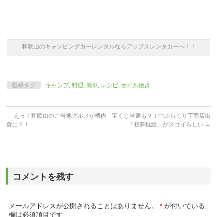
和歌山のキャンピングカーレンタルならアップスレンタカーへ！！
投稿タグ
キャンプ
,
料理
,
簡単
,
レシピ
,
ホイル焼き
←
えっ！和歌山のご当地グルメが機内
宝くじ当選も？！中ぶらくり丁商店街
食に？！
「初夢枕絵」がスゴイらしい
→
コメントを残す
メールアドレスが公開されることはありません。
*
が付いている
欄は必須項目です