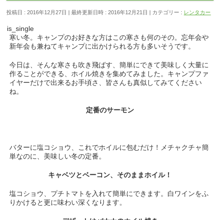
投稿日 : 2016年12月27日
最終更新日時 : 2016年12月21日
カテゴリー :
レンタカー
is_single
寒い冬。キャンプのお好きな方はこの寒さも何のその。忘年会や
新年会も兼ねてキャンプに出かけられる方も多いそうです。
今日は、そんな寒さも吹き飛ばす、簡単にできて美味しく大量に
作ることができる、ホイル焼きを集めてみました。キャンプファ
イヤーだけで出来るお手頃さ、皆さんも真似してみてください
ね。
定番のサーモン
バターに塩コショウ、これでホイルに包むだけ！メチャクチャ簡
単なのに、美味しい冬の定番。
キャベツとベーコン、そのままホイル！
塩コショウ、プチトマトを入れて簡単にできます。白ワインをふ
りかけると更に味わい深くなります。