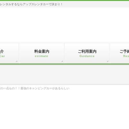
レンタルするならアップスレンタカーで決まり！
介
料金案内
ご利用案内
ご予
Car
estimate
Guidance
Res
ズの一点もの！！最強のキャンピングカーがあるらしい