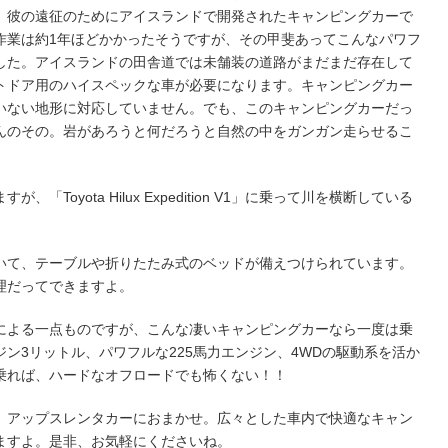
。彼の遠征のためにアイスランドで開発されたキャンピングカーで
作業は約1年ほどかかったそうですが、その甲斐あってこんなパワフ
した。アイスランドの田舎道では未舗装の道路がまだまだ存在して
トドア用のハイスペックな車が必要になります。
キャンピングカー
いない地形に対応していません。でも、このキャンピングカーだっ
んのその。岩があろうと何だろうと自然の中をガンガン走らせるこ
Toyota Hilux Expedition V1」に乗って川を横断している
いて、テーブルや折りたたみ式のベッドが備えつけられています。
理だってできますよ。
による一点ものですが、こんな凄いキャンピングカーなら一度は乗
ン3リットル、パワフルな225馬力エンジン、4WDの駆動系を活か
ion V1」に乗れば、ハードなオフロードでも怖くない！！
、アップスレンタカーにおまかせ。広々とした車内で快適なキャン
ますよ。是非、お気軽にくださいね。