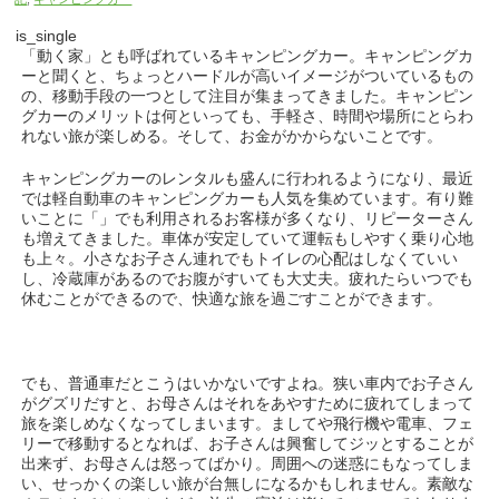
is_single
「動く家」とも呼ばれているキャンピングカー。キャンピングカ
ーと聞くと、ちょっとハードルが高いイメージがついているもの
の、移動手段の一つとして注目が集まってきました。キャンピン
グカーのメリットは何といっても、手軽さ、時間や場所にとらわ
れない旅が楽しめる。そして、お金がかからないことです。
キャンピングカーのレンタルも盛んに行われるようになり、最近
では軽自動車のキャンピングカーも人気を集めています。有り難
いことに「」でも利用されるお客様が多くなり、リピーターさん
も増えてきました。車体が
安定していて運転もしやすく乗り心地
も上々。小さなお子さん連れでもトイレの心配はしなくていい
し、冷蔵庫があるのでお腹がすいても大丈夫。疲れたらいつでも
休むことができるので、快適な旅を過ごすことができます。
でも、普通車だとこうはいかないですよね。狭い車内でお子さん
がグズリだすと、お母さんはそれをあやすために疲れてしまって
旅を楽しめなくなってしまいます。ましてや飛行機や電車、フェ
リーで移動するとなれば、お子さんは興奮してジッとすることが
出来ず、お母さんは怒ってばかり。周囲への迷惑にもなってしま
い、せっかくの楽しい旅が台無しになるかもしれません。素敵な