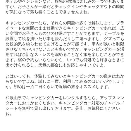
ホテルやペンションなど、旅先の宿泊は楽しみの一つでもありま
すが、お子さんが一緒だとチェックインやチェックアウトの時間
が気になって落ち着くこともできませんよね。
キャンピングカーなら、それらの問題の多くは解決します。プラ
イベートな空間のまま移動できるキャンピングカーであれば、広
い空間でお子さんものびのび過ごすことができます。テーブルを
設置して絵を描いたり本を読んだりして遊べますし、グズっても
比較的気を紛らわせてあげることが可能です。
車内が狭いと制限
させなくちゃいけないことも多いですが、キャンピングカーを活
用すれば余計なストレスを溜めることなく旅を楽しむことができ
ます。
宿の予約もいらないから、いつでも何処でも好きなときに
出かけられるし、天気の都合にも対応しやすいですよ。
とはいっても、体験してみないとキャンピングカーの良さはわか
らないですよね。試しに一度、利用してみるのはいかがでしょう
か。初めは一泊二日くらいで近場の旅をオススメします。
和歌山県でキャンピングカーをレンタルするなら、アップスレン
タカーにおまかせください。キャンピングカー対応のチャイルド
シートを無料で貸し出しております。是非、お気軽にください
ね。