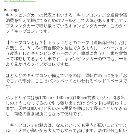
is_single
キャンピングカーの代表ともいえる「キャブコン」。交通費や宿
泊費を抑えて旅にでるためのツールとして人気があります。アッ
プスレンタカーで取り扱っているキャンピングカーが、このタイ
プ「キャブコン」です。
【キャブコンとは？】トラックなどのキャブ（運転席部分）だけ
を残して、うしろの荷台部分を居住できるようにコンバージョン
（改造）したキャンピングカーのこと。簡単に言うと、家を背負
って移動してるような車です。キャンピングカーの中でも、一番
よく見かけるタイプがコレですね。
ほとんどのキャブコンが備えているのは、運転席の上にある「お
でこ」の部分。ここはバンクベッドといわれるベッドスペースで
す。
ベッドサイズは横120cm～140cm 縦190cm前後くらい。引き出
しのようになってるので引っ張り出すだけでベッドに早変わりし
ます。天井は低いけど広いから手足を伸ばして寝ることができる
し、
荷物の置き場所にもなって便利です。
「キャブコン」の魅力は、なんといっても車内が広いことですよ
ね！！天井が高いから大人でも立って歩けます。居住部分も広い