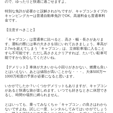
ので、ゆったりと快適に過ごせますよ。
特別な免許が必要かと誤解されがちですが、キャブコンタイプの
キャンピングカーは普通自動車免許でOK。高速料金も普通車料
金です。
【注意すべきこと】
「キャブコン」は普通車に比べると、高さ・幅・長さがありま
す。運転の際には車の大きさを頭にいれておきましょう。車高が
2.7mを超えてしまう「キャブコン」は、立体駐車場に入ること
すら不可能です。ただし高ささえクリアすれば、たいてい駐車可
能ですから安心してくださいね。
【デメリット】車体が大きいから小回りがきかない。燃費も良い
とはいえない。あとは値段が高いことかな・・・。大体500万〜
1000万程度の予算が必要になると思います。
いかがでしたか？いくつかデメリットもありますが、キャブコン
があると快適な旅が楽しめます。いつでも好きなときに休憩でき
るし、時間や場所に縛られません。
とはいっても、乗ってみなくちゃ「キャブコン」の良さはわから
ないですよね。試しに一度、レンタルしてみてはいかがでしょう