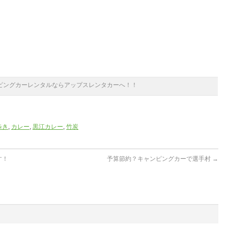
ピングカーレンタルならアップスレンタカーへ！！
歩き
,
カレー
,
黒江カレー
,
竹炭
す！
予算節約？キャンピングカーで選手村
→