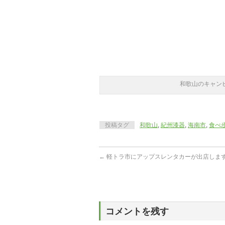
和歌山のキャン
投稿タグ
和歌山
,
紀州漆器
,
海南市
,
食べ
←
軽トラ市にアップスレンタカーが出店しま
コメントを残す