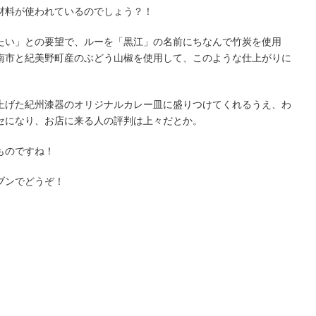
材料が使われているのでしょう？！
たい」との要望で、ルーを「黒江」の名前にちなんで竹炭を使用
南市と紀美野町産のぶどう山椒を使用して、このような仕上がりに
上げた紀州漆器のオリジナルカレー皿に盛りつけてくれるうえ、わ
セになり、お店に来る人の評判は上々だとか。
ものですね！
ブンでどうぞ！