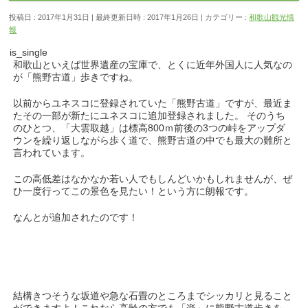
投稿日 : 2017年1月31日
最終更新日時 : 2017年1月26日
カテゴリー :
和歌山観光情
報
is_single
和歌山といえば世界遺産の宝庫で、とくに近年外国人に人気なの
が「熊野古道」歩きですね。
以前からユネスコに登録されていた「熊野古道」ですが、最近ま
たその一部が新たにユネスコに追加登録されました。 そのうち
のひとつ、「大雲取越」は標高800ｍ前後の3つの峠をアップダ
ウンを繰り返しながら歩く道で、熊野古道の中でも最大の難所と
言われています。
この高低差はなかなか若い人でもしんどいかもしれませんが、ぜ
ひ一度行ってこの景色を見たい！という方に朗報です。
なんとが追加されたのです！
結構きつそうな坂道や急な石畳のところまでシッカリと見ること